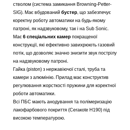
стволом (система замикання Browning-Petter-
SIG). Має вбудований
бустер
, що забезпечує
коректну роботу автоматики на будь-якому
патроні, як надзвуковому, так і на Sub Sonic.
Має
6 спеціальних камер
покращеної
конструкції, які ефективно завихрюють газовий
потік, що дозволяє значно знизити звук пострілу
на надзвуковому патроні.
Гайка (piston) з нержавіючої сталі, труба та
камери з алюмінію. Прилад має конструктив
регулювання жорсткості пружини для коректної
роботи автоматики.
Всі ПБС мають анодування та полімеризацію
лакофарбового покриття (Ceraкote Н190) під
високою температурою.